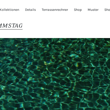
Kollektionen
Details
Terrassenrechner
Shop
Muster
Sh
MMSTAG