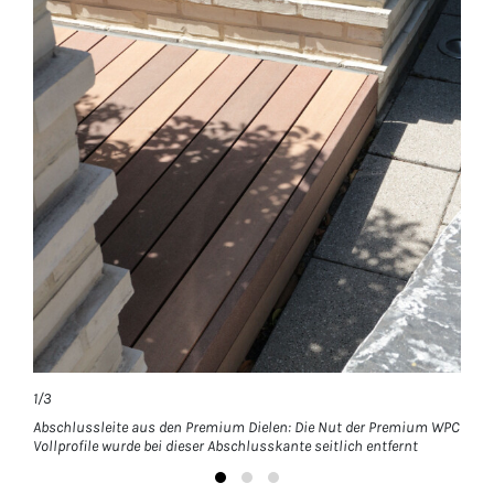
1/3
1/3
Abschlussleite aus den Premium Dielen: Die Nut der Premium WPC
Seit
Vollprofile wurde bei dieser Abschlusskante seitlich entfernt
Diel