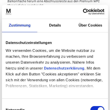
Balkonfläche herum eine Abschlussleiste aus den Premium WPC
Massivdielen angebracht
Die massiven Premium WPC Dielen lassen sich
wie Holz schneiden, weshalb ein Zuschnitte als
Zustimmung
Details
Über Cookies
WPC Leiste einfach möglich ist. Denn nicht nur
in der Breite können die MYDECK WPC Dielen
gekürzt werden, auch ein zurechtschneiden in
Datenschutzeinstellungen
der Länge ist möglich. Bitte beachten Sie
Wir verwenden Cookies, um die Website nutzbar zu
allerdings dass die Terrassendielen
machen, Ihre Browsererfahrung zu verbessern und
anschließend gleich verbaut werden sollten
unseren Datenverkehr zu analysieren. Nähere Infos
und nicht mehr zusätzlich gelagert.
hierzu sind in unserer
Datenschutzerklärung
. Mit dem
Klick auf den Button "Cookies akzeptieren" erklären Sie
sich mit der Verwendung von allen Cookies (notwendige,
Präferenzen, Statistiken, Marketing) einverstanden.
Einwilligungsauswahl
Notwendig