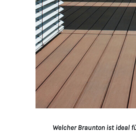
Terrassendielen
nton macao plain.
Welcher Braunton ist ideal fü