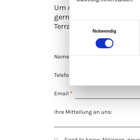
Um die Farbtöne ideal a
gerne Muster der Premiu
Einwilligungsauswahl
Terrassendielen lässt sic
Notwendig
Name
*
Telefon
*
Email
*
Ihre Mitteilung an uns:
Good to know: Aktionen, neue