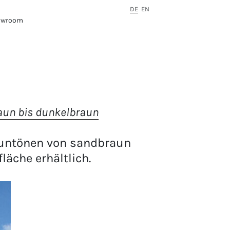
DE
EN
owroom
raun bis dunkelbraun
auntönen von sandbraun
läche erhältlich.