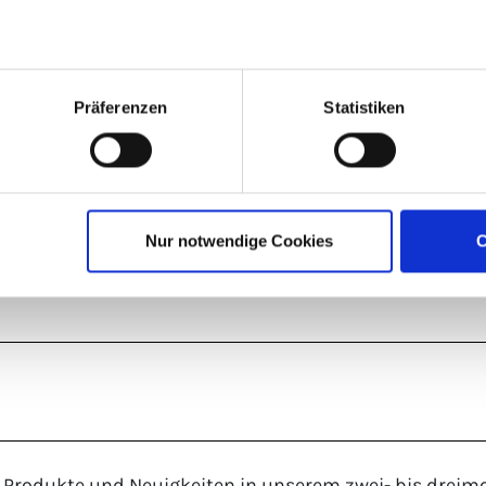
uf die Terrassenumgebung abstimmen zu 
m WPC Dielen. Mit den kleinen Abschnit
h ideal vor Ort entscheiden, welche Farbe
Präferenzen
Statistiken
Nur notwendige Cookies
C
 Produkte und Neuigkeiten in unserem zwei- bis dreimo