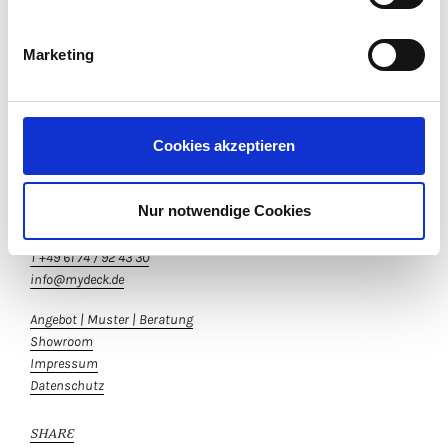
Downloads
Marketing
SHOP
WPC Terrassendielen Shop
Versandhinweise
WPC Unterkonstruktion
Cookies akzeptieren
KONTAKT
Nur notwendige Cookies
MYDECK GmbH
T +49 61 74 / 92 43 30
info@mydeck.de
Angebot | Muster | Beratung
Showroom
Impressum
Datenschutz
SHARE