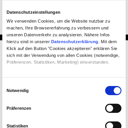
Aussendielen für Terrasse & Balkon – die
Datenschutzeinstellungen
stilvolle und wetterfeste Designdiele. […]
Wir verwenden Cookies, um die Website nutzbar zu
machen, Ihre Browsererfahrung zu verbessern und
unseren Datenverkehr zu analysieren. Nähere Infos
hierzu sind in unserer
Datenschutzerklärung
. Mit dem
Klick auf den Button "Cookies akzeptieren" erklären Sie
PRODUKTE
sich mit der Verwendung von allen Cookies (notwendige,
Präferenzen, Statistiken, Marketing) einverstanden.
Premium Außendielen
Awards + Kundenfeedback + Presse
Kollektionsübersicht der Premium WPC Design Dielen
Einwilligungsauswahl
News
Notwendig
SERVICE
Präferenzen
Verlegehinweise
Pflegehinweise
Terrassenrechner für WPC Terrassendielen
Statistiken