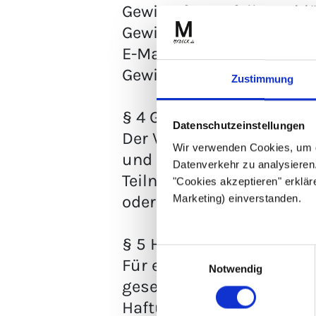
Gewinn für verfallen erk
Gewinn verfällt zudem, w
E-Mail-Adresse bzw Posta
Gewinns wiederholt.
Zustimmung
§ 4 Gewährleistungsaus
Datenschutzeinstellungen
Der Veranstalter weist 
Wir verwenden Cookies, um 
und Zwängen beendet ode
Datenverkehr zu analysieren.
Teilnehmer gegenüber de
"Cookies akzeptieren" erklär
oder Regeländerungen ge
Marketing) einverstanden.
§ 5 Haftung
Einwilligungsauswahl
Für eine Haftung des Ver
Notwendig
gesetzlichen Anspruchsv
Haftungsausschlüsse un