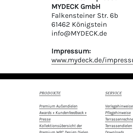
MYDECK GmbH
Falkensteiner Str. 6b
61462 Königstein
info@MYDECK.de
Impressum:
www.mydeck.de/impres
PRODUKTE
SERVICE
Premium Außendielen
Verlegehinweise
Awards + Kundenfeedback +
Pflegehinweise
Presse
Terrassenrechne
Kollektionsübersicht der
Terrassendielen
Premium WPC Design Dielen
Downloads