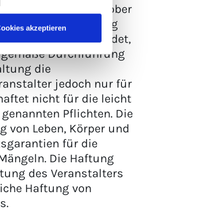
 auf Vorsatz oder grober
 fahrlässige Verletzung
ookies akzeptieren
ertragszwecks gefährdet,
ungsgemäße Durchführung
ltung die
ranstalter jedoch nur für
ftet nicht für die leicht
 genannten Pflichten. Die
g von Leben, Körper und
sgarantien für die
 Mängeln. Die Haftung
tung des Veranstalters
liche Haftung von
s.