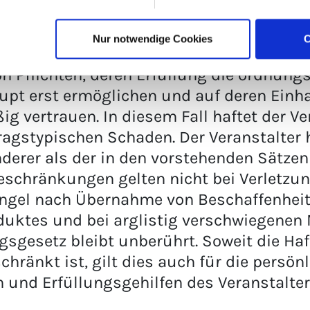
unbeschränkt, soweit die Schadensursache
ner haftet der Veranstalter für die leicht
Nur notwendige Cookies
C
en, deren Verletzung die Erreichung des V
von Pflichten, deren Erfüllung die ordn
pt erst ermöglichen und auf deren Einha
g vertrauen. In diesem Fall haftet der Ve
agstypischen Schaden. Der Veranstalter ha
derer als der in den vorstehenden Sätzen
schränkungen gelten nicht bei Verletzun
angel nach Übernahme von Beschaffenheit
duktes und bei arglistig verschwiegenen
gesetz bleibt unberührt. Soweit die Haf
hränkt ist, gilt dies auch für die persön
n und Erfüllungsgehilfen des Veranstalter