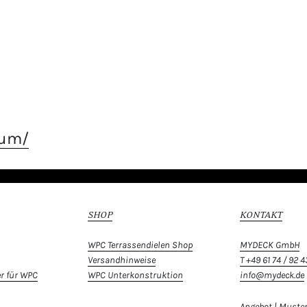
sum/
SHOP
KONTAKT
WPC Terrassendielen Shop
MYDECK GmbH
Versandhinweise
T +49 61 74 / 92 4
r für WPC
WPC Unterkonstruktion
info@mydeck.de
Angebot | Muster