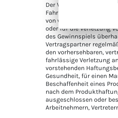
Der Veranstalter haftet 
Fahrlässigkeit beruht. Fer
von wesentlichen Pflicht
oder für die Verletzung 
des Gewinnspiels überhau
Vertragspartner regelmäßi
den vorhersehbaren, vertr
fahrlässige Verletzung an
vorstehenden Haftungsbe
Gesundheit, für einen M
Beschaffenheit eines Pro
nach dem Produkthaftungs
ausgeschlossen oder besc
Arbeitnehmern, Vertreter