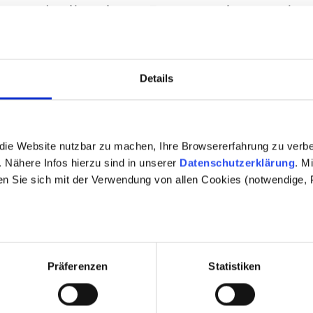
lären oder ihn einem Ersatzgewinner zulo
enn der ausgeloste Teilnehmer eine falsch
dresse angegeben hat. In diesem Fall wi
Details
schluss
darauf hin, dass das Gewinnspiel aufgru
die Website nutzbar zu machen, Ihre Browsererfahrung zu verb
r entfernt werden kann, ohne dass hiera
 Nähere Infos hierzu sind in unserer
Datenschutzerklärung
. M
m Veranstalter entstehen. Hierzu können
en Sie sich mit der Verwendung von allen Cookies (notwendige, P
hören.
anstalters auf Schadensersatz gelten un
Präferenzen
Statistiken
oraussetzungen gemäß dieser Ziffer 5 fo
d Haftungsbegrenzungen: