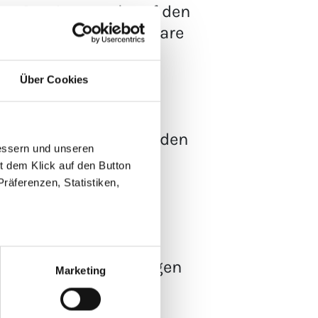
sen. Der Anspruch auf den
e bzw. nicht erreichbare
rd die Auslosung des
Über Cookies
nd von äußeren Umständen
essern und unseren
us Ansprüche der
it dem Klick auf den Button
 technische Probleme
räferenzen, Statistiken,
beschadet der sonstigen
Marketing
lgende